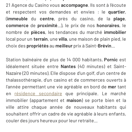
21 Agence du Casino vous
accompagne
. Ils sont à l'écoute
et respectent vos demandes et envies : le
quartier
,
(
immeuble
du
centre
, près du casino, de la
plage
,
commerce
de
proximité
...), le prix de nos
honoraires
, le
nombre de
pièces
, les tendances du marché
immobilier
local pour un
terrain
, une
villa
, une maison de plain pied, le
choix des
propriétés
au
meilleur
prix à Saint-
Brévin
...
Station balnéaire de plus de 14 000 habitants,
Pornic
est
idéalement située entre
Nantes
(40 minutes) et Saint-
Nazaire (20 minutes). Elle dispose d'un golf, d'un centre de
thalassothérapie, d'un casino et de commerces ouverts à
l'année permettant une vie agréable en bord de
mer
tant
en
résidence secondaire
que principale. Le marché
immobilier (appartement et
maison
) se porte bien et la
ville attire chaque année de nouveaux habitants qui
souhaitent offrir un cadre de vie agréable à leurs enfants,
couler des jours heureux pour leur retraite...