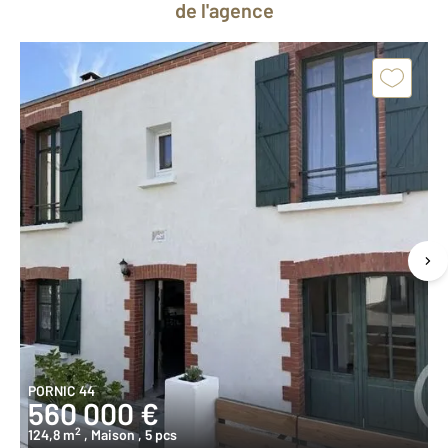
de l'agence
PORNIC 44
560 000 €
2
124,8 m
, Maison
, 5 pcs