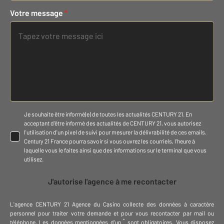
Votre message
*
Je souhaite être informé(e) de toutes les actualités CENTURY 21. En
acceptant d'être informé des actualités de CENTURY 21, vous autorisez
l'utilisation d'un pixel de suivi pour mesurer la délivrabilité de ces emails.
Century 21 France pourra savoir si vous ouvrez les courriels, l'heure à
laquelle vous le faites ainsi que des informations sur le terminal que vous
utilisez.
J'autorise l'agence à me recontacter
L'agence
CENTURY 21 Agence du Casino
collecte des données à caractère
personnel
pour traiter votre demande et pour vous recontacter par mail ou
*
téléphone
.
Les données mentionnées d'un
sont obligatoires. Vous disposez